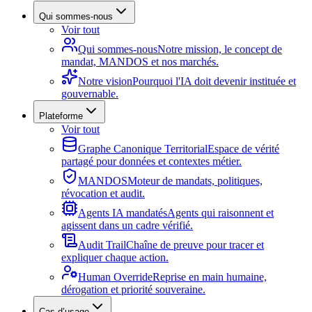
Qui sommes-nous
Voir tout
Qui sommes-nous
Notre mission, le concept de
mandat, MANDOS et nos marchés.
Notre vision
Pourquoi l'IA doit devenir instituée et
gouvernable.
Plateforme
Voir tout
Graphe Canonique Territorial
Espace de vérité
partagé pour données et contextes métier.
MANDOS
Moteur de mandats, politiques,
révocation et audit.
Agents IA mandatés
Agents qui raisonnent et
agissent dans un cadre vérifié.
Audit Trail
Chaîne de preuve pour tracer et
expliquer chaque action.
Human Override
Reprise en main humaine,
dérogation et priorité souveraine.
Cas d’usage