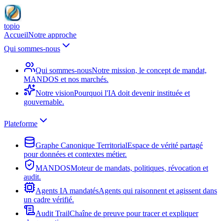
topio
Accueil
Notre approche
Qui sommes-nous
Qui sommes-nous
Notre mission, le concept de mandat,
MANDOS et nos marchés.
Notre vision
Pourquoi l'IA doit devenir instituée et
gouvernable.
Plateforme
Graphe Canonique Territorial
Espace de vérité partagé
pour données et contextes métier.
MANDOS
Moteur de mandats, politiques, révocation et
audit.
Agents IA mandatés
Agents qui raisonnent et agissent dans
un cadre vérifié.
Audit Trail
Chaîne de preuve pour tracer et expliquer