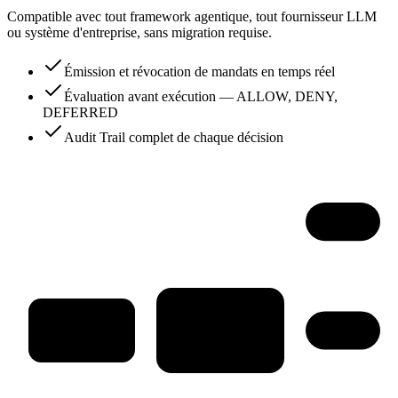
Compatible avec tout framework agentique, tout fournisseur LLM
ou système d'entreprise, sans migration requise.
Émission et révocation de mandats en temps réel
Évaluation avant exécution — ALLOW, DENY,
DEFERRED
Audit Trail complet de chaque décision
ALLOW
MANDOS
Agent IA
DEFERRED
vérifie le mandat
action demandée
runtime · pre-action