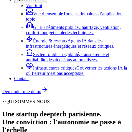
Voir tout
Vue d’ensemble
Tous les domaines d’application
topio.
GTB / bâtiments publics
Chauffage, ventilation,
confort, budget et alertes techniques.
Énergie & réseaux
Agents IA dans les
infrastructures énergétiques et réseaux critiques.
Secteur public
Traçabilité, transparence et
auditabilité des décisions automatisées.
Infrastructures critiques
Gouverner les actions IA là
où l’erreur n’est pas acceptable.
Contact
Demander une démo
• QUI SOMMES-NOUS
Une startup deeptech parisienne.
Une conviction : l'autonomie ne passe à
l'échelle