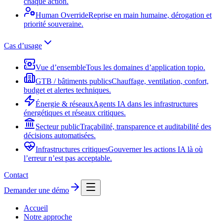
chaque action.
Human Override
Reprise en main humaine, dérogation et
priorité souveraine.
Cas d’usage
Vue d’ensemble
Tous les domaines d’application topio.
GTB / bâtiments publics
Chauffage, ventilation, confort,
budget et alertes techniques.
Énergie & réseaux
Agents IA dans les infrastructures
énergétiques et réseaux critiques.
Secteur public
Traçabilité, transparence et auditabilité des
décisions automatisées.
Infrastructures critiques
Gouverner les actions IA là où
l’erreur n’est pas acceptable.
Contact
Demander une démo
Accueil
Notre approche