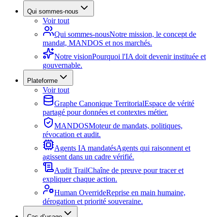
Qui sommes-nous
Voir tout
Qui sommes-nous
Notre mission, le concept de
mandat, MANDOS et nos marchés.
Notre vision
Pourquoi l'IA doit devenir instituée et
gouvernable.
Plateforme
Voir tout
Graphe Canonique Territorial
Espace de vérité
partagé pour données et contextes métier.
MANDOS
Moteur de mandats, politiques,
révocation et audit.
Agents IA mandatés
Agents qui raisonnent et
agissent dans un cadre vérifié.
Audit Trail
Chaîne de preuve pour tracer et
expliquer chaque action.
Human Override
Reprise en main humaine,
dérogation et priorité souveraine.
Cas d’usage