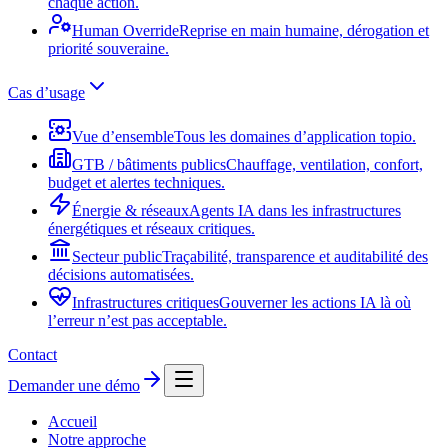
chaque action.
Human Override
Reprise en main humaine, dérogation et
priorité souveraine.
Cas d’usage
Vue d’ensemble
Tous les domaines d’application topio.
GTB / bâtiments publics
Chauffage, ventilation, confort,
budget et alertes techniques.
Énergie & réseaux
Agents IA dans les infrastructures
énergétiques et réseaux critiques.
Secteur public
Traçabilité, transparence et auditabilité des
décisions automatisées.
Infrastructures critiques
Gouverner les actions IA là où
l’erreur n’est pas acceptable.
Contact
Demander une démo
Accueil
Notre approche