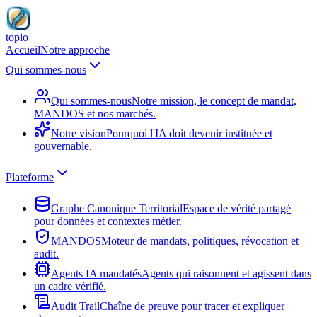
topio
Accueil
Notre approche
Qui sommes-nous
Qui sommes-nous
Notre mission, le concept de mandat,
MANDOS et nos marchés.
Notre vision
Pourquoi l'IA doit devenir instituée et
gouvernable.
Plateforme
Graphe Canonique Territorial
Espace de vérité partagé
pour données et contextes métier.
MANDOS
Moteur de mandats, politiques, révocation et
audit.
Agents IA mandatés
Agents qui raisonnent et agissent dans
un cadre vérifié.
Audit Trail
Chaîne de preuve pour tracer et expliquer