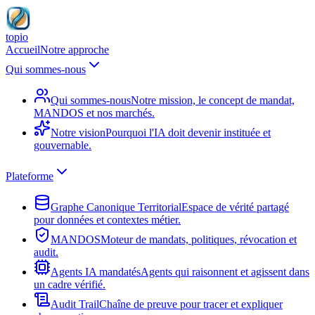
topio
Accueil
Notre approche
Qui sommes-nous
Qui sommes-nous
Notre mission, le concept de mandat,
MANDOS et nos marchés.
Notre vision
Pourquoi l'IA doit devenir instituée et
gouvernable.
Plateforme
Graphe Canonique Territorial
Espace de vérité partagé
pour données et contextes métier.
MANDOS
Moteur de mandats, politiques, révocation et
audit.
Agents IA mandatés
Agents qui raisonnent et agissent dans
un cadre vérifié.
Audit Trail
Chaîne de preuve pour tracer et expliquer