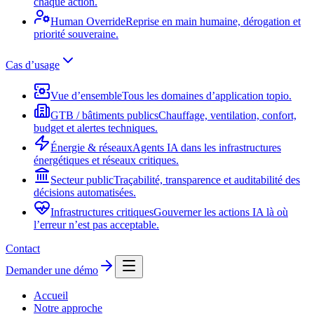
chaque action.
Human Override
Reprise en main humaine, dérogation et
priorité souveraine.
Cas d’usage
Vue d’ensemble
Tous les domaines d’application topio.
GTB / bâtiments publics
Chauffage, ventilation, confort,
budget et alertes techniques.
Énergie & réseaux
Agents IA dans les infrastructures
énergétiques et réseaux critiques.
Secteur public
Traçabilité, transparence et auditabilité des
décisions automatisées.
Infrastructures critiques
Gouverner les actions IA là où
l’erreur n’est pas acceptable.
Contact
Demander une démo
Accueil
Notre approche