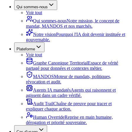
Qui sommes-nous
Voir tout
Qui sommes-nous
Notre mission, le concept de
mandat, MANDOS et nos marchés.
Notre vision
Pourquoi l'IA doit devenir instituée et
gouvernable.
Plateforme
Voir tout
Graphe Canonique Territorial
Espace de vérité
partagé pour données et contextes métier.
MANDOS
Moteur de mandats, politiques,
révocation et audit.
Agents IA mandatés
Agents qui raisonnent et
agissent dans un cadre vérifié.
Audit Trail
Chaîne de preuve pour tracer et
expliquer chaque action.
Human Override
Reprise en main humaine,
dérogation et priorité souveraine.
Cas d’usage