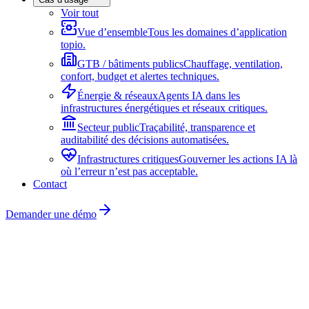
Voir tout
Vue d’ensemble
Tous les domaines d’application
topio.
GTB / bâtiments publics
Chauffage, ventilation,
confort, budget et alertes techniques.
Énergie & réseaux
Agents IA dans les
infrastructures énergétiques et réseaux critiques.
Secteur public
Traçabilité, transparence et
auditabilité des décisions automatisées.
Infrastructures critiques
Gouverner les actions IA là
où l’erreur n’est pas acceptable.
Contact
Demander une démo