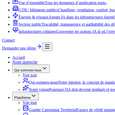
Vue d’ensemble
Tous les domaines d’application topio.
GTB / bâtiments publics
Chauffage, ventilation, confort, bud
Énergie & réseaux
Agents IA dans les infrastructures énergét
Secteur public
Traçabilité, transparence et auditabilité des d
Infrastructures critiques
Gouverner les actions IA là où l’erre
Contact
Demander une démo
Accueil
Notre approche
Qui sommes-nous
Voir tout
Qui sommes-nous
Notre mission, le concept de man
Notre vision
Pourquoi l'IA doit devenir instituée et g
Plateforme
Voir tout
Graphe Canonique Territorial
Espace de vérité partag