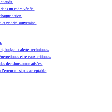
et audit.
 dans un cadre vérifié.
chaque action.
et priorité souveraine.
o.
rt, budget et alertes techniques.
énergétiques et réseaux critiques.
é des décisions automatisées.
 l’erreur n’est pas acceptable.