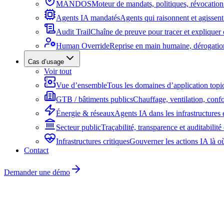
MANDOS
Moteur de mandats, politiques, révocation 
Agents IA mandatés
Agents qui raisonnent et agissent
Audit Trail
Chaîne de preuve pour tracer et expliquer 
Human Override
Reprise en main humaine, dérogation 
Cas d’usage
Voir tout
Vue d’ensemble
Tous les domaines d’application topi
GTB / bâtiments publics
Chauffage, ventilation, confo
Énergie & réseaux
Agents IA dans les infrastructures 
Secteur public
Traçabilité, transparence et auditabilit
Infrastructures critiques
Gouverner les actions IA là où
Contact
Demander une démo